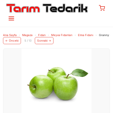
Ana Sayfa
›
Magaza
›
Fidan
›
Meyva Fidanları
›
Elma Fidanı
›
Granny Sm
← Önceki
5 / 13
Sonraki →