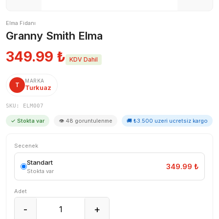
Elma Fidanı
Granny Smith Elma
349.99
₺
KDV Dahil
MARKA
T
Turkuaz
SKU: ELM007
✓ Stokta var
👁 48 goruntulenme
🚚 ₺3.500 uzeri ucretsiz kargo
Secenek
Standart
349.99 ₺
Stokta var
Adet
-
+