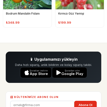
Bodrum Mandalin Fidanı
Kırmızı Güz Yemişi
₺348.99
₺199.99
📱 Uygulamamızı yükleyin
Daha hızlı sipariş, anlık bildirim ve kolay sipariş takibi.
Şuradan indirin
Şuradan alın
App Store
Google Play
📨 BÜLTENIMIZE ABONE OLUN
Abone Ol