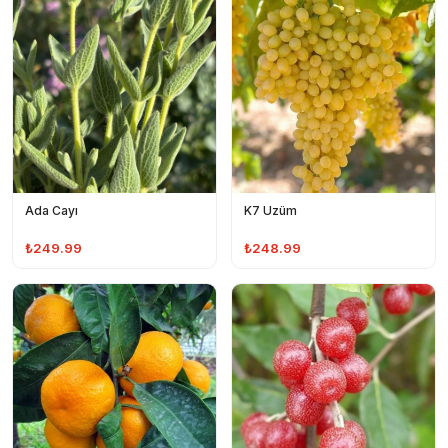
Ada Cayı
K7 Uzüm
₺249.99
₺248.99