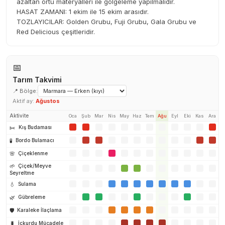
azaltan örtü materyalleri ile gölgeleme yapılmalıdır.
HASAT ZAMANI: 1 ekim ile 15 ekim arasıdır.
TOZLAYICILAR: Golden Grubu, Fuji Grubu, Gala Grubu ve
Red Delicious çeşitleridir.
📅
Tarım Takvimi
📍 Bölge:
Aktif ay:
Ağustos
Aktivite
Oca
Şub
Mar
Nis
May
Haz
Tem
Ağu
Eyl
Eki
Kas
Ara
✂️
Kış Budaması
🧪
Bordo Bulamacı
🌸
Çiçeklenme
🌱
Çiçek/Meyve
Seyreltme
💧
Sulama
🌿
Gübreleme
🛡️
Karaleke İlaçlama
🐛
İçkurdu Mücadele