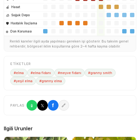
🍎
Hasat
🧊
Soğuk Depo
🛡️
Hastalık İlaçlama
❄️
Don Koruması
Renkli kareler ilgili ayda yapılması gereken işi gösterir. Bu takvim genel
rehberdir; bölgesel iklim koşullarına göre 2–4 hafta kayma olabilir.
ETIKETLER
#elma
#elma fidanı
#meyve fidanı
#granny smith
#yeşil elma
#granny elma
f
📱
𝕏
🔗
PAYLAS
Ilgili Urunler