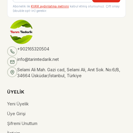
Abonelik ile
KVKK aydınlatma metnini
kabul etmiş olursunuz. Çift onay
(double opt-in) gerekir.
+902165320504
info@tarimtedarik.net
Selami Ali Mah. Gazi cad, Selami Ali, Anıt Sok. No:6/B,
34664 Üsküdar/İstanbul, Türkiye
ÜYELIK
Yeni Üyelik
Üye Girişi
Şifremi Unuttum