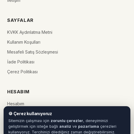
İletişim
SAYFALAR
KVKK Aydınlatma Metni
Kullanım Koşulları
Mesafeli Satış Sözleşmesi
İade Politikası
Çerez Politikası
HESABIM
Hesabım
Sipariş Takip
🍪 Çerez kullanıyoruz
Sitemizin çalışması için
zorunlu çerezler
, deneyiminizi
İstek Listem
geliştirmek için isteğe bağlı
analiz
ve
pazarlama
çerezleri
kullanıyoruz. Tercihinizi dilediğiniz zaman değiştirebilirsiniz.
Sepetiniz