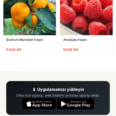
Bodrum Mandalin Fidanı
Ahududu Fidanı
₺348.99
₺248.99
📱 Uygulamamızı yükleyin
Daha hızlı sipariş, anlık bildirim ve kolay sipariş takibi.
Şuradan indirin
Şuradan alın
App Store
Google Play