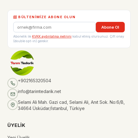
📨 BÜLTENIMIZE ABONE OLUN
Abone Ol
Abonelik ile
KVKK aydınlatma metnini
kabul etmiş olursunuz. Çift onay
(double opt-in) gerekir.
+902165320504
info@tarimtedarik.net
Selami Ali Mah. Gazi cad, Selami Ali, Anıt Sok. No:6/B,
34664 Üsküdar/İstanbul, Türkiye
ÜYELIK
Yeni Üyelik