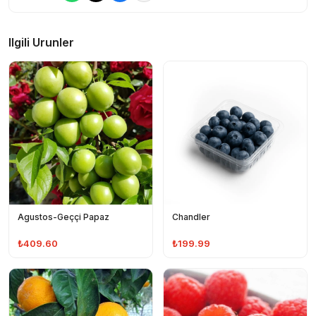
Ilgili Urunler
Agustos-Geççi Papaz
Chandler
₺409.60
₺199.99