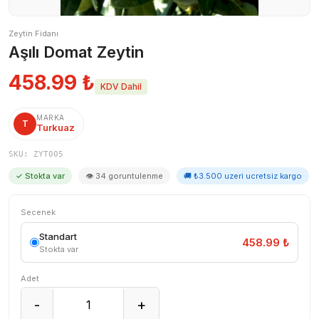
Zeytin Fidanı
Aşılı Domat Zeytin
458.99
₺
KDV Dahil
MARKA
T
Turkuaz
SKU: ZYT005
✓ Stokta var
👁 34 goruntulenme
🚚 ₺3.500 uzeri ucretsiz kargo
Secenek
Standart
458.99 ₺
Stokta var
Adet
-
+