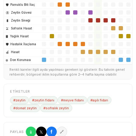
🛡️
Pamuklu Biti İlaç
🦋
Zeytin Güvesi
🐛
Zeytin Sineği
🫒
Sofralık Hasat
🛢️
Yağlık Hasat
🛡️
Hastalık İlaçlama
🍎
Hasat
❄️
Don Koruması
Renkli kareler ilgili ayda yapılması gereken işi gösterir. Bu takvim genel
rehberdir; bölgesel iklim koşullarına göre 2–4 hafta kayma olabilir.
ETIKETLER
#zeytin
#zeytin fidanı
#meyve fidanı
#aşılı fidan
#domat zeytin
#sofralık zeytin
f
📱
𝕏
🔗
PAYLAS