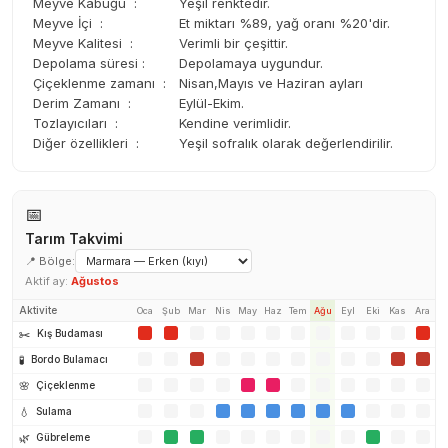
Meyve Kabuğu :
Yeşil renktedir.
Meyve İçi :
Et miktarı %89, yağ oranı %20'dir.
Meyve Kalitesi :
Verimli bir çeşittir.
Depolama süresi :
Depolamaya uygundur.
Çiçeklenme zamanı :
Nisan,Mayıs ve Haziran ayları
Derim Zamanı :
Eylül-Ekim.
Tozlayıcıları :
Kendine verimlidir.
Diğer özellikleri :
Yeşil sofralık olarak değerlendirilir.
📅
Tarım Takvimi
📍 Bölge:
Aktif ay:
Ağustos
Aktivite
Oca
Şub
Mar
Nis
May
Haz
Tem
Ağu
Eyl
Eki
Kas
Ara
✂️
Kış Budaması
🧪
Bordo Bulamacı
🌸
Çiçeklenme
💧
Sulama
🌿
Gübreleme